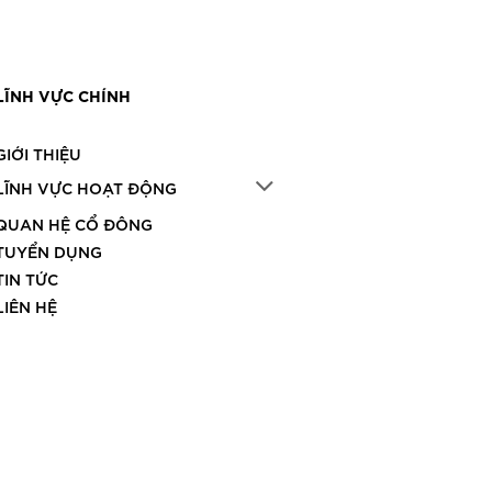
LĨNH VỰC CHÍNH
GIỚI THIỆU
LĨNH VỰC HOẠT ĐỘNG
QUAN HỆ CỔ ĐÔNG
TUYỂN DỤNG
TIN TỨC
LIÊN HỆ