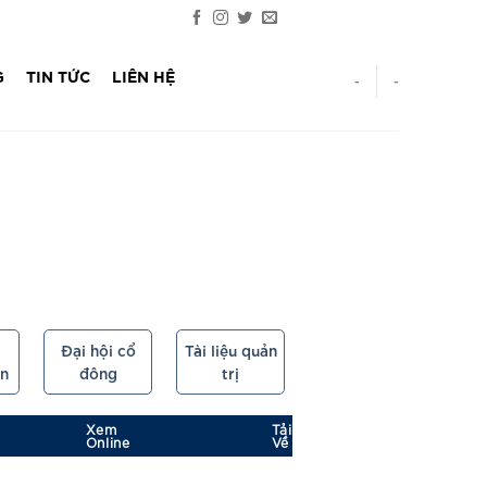
G
TIN TỨC
LIÊN HỆ
-
-
Đại hội cổ
Tài liệu quản
ên
đông
trị
Xem
Tải
Online
Về