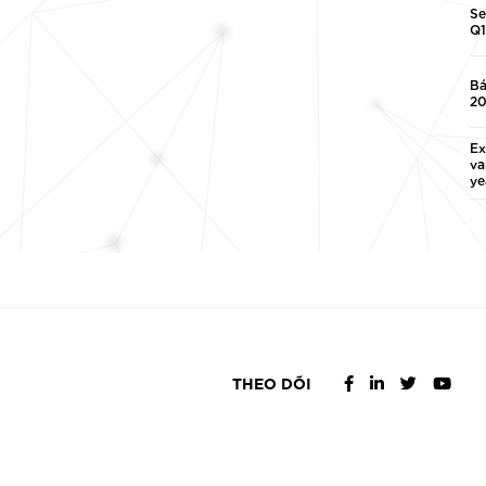
Se
Q1
Bá
2
Ex
va
ye
THEO DÕI