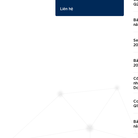
Q2
Liên hệ
Bá
nă
Se
2
Bá
2
Cô
nh
Do
Co
Q1
Bá
nă