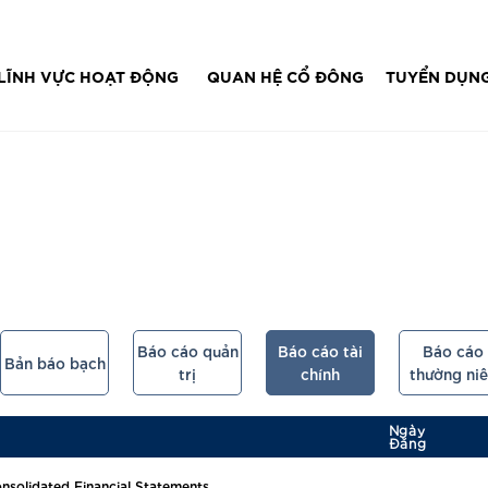
IT...
LĨNH VỰC HOẠT ĐỘNG
QUAN HỆ CỔ ĐÔNG
TUYỂN DỤN
BÁO CÁO TÀI CHÍNH
Báo cáo quản
Báo cáo tài
Báo cáo
Bản báo bạch
trị
chính
thường ni
Ngày
Đăng
nsolidated Financial Statements