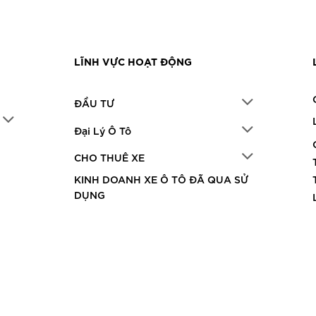
LĨNH VỰC HOẠT ĐỘNG
ĐẦU TƯ
Đại Lý Ô Tô
CHO THUÊ XE
KINH DOANH XE Ô TÔ ĐÃ QUA SỬ
DỤNG
© 2022 G-Automobile