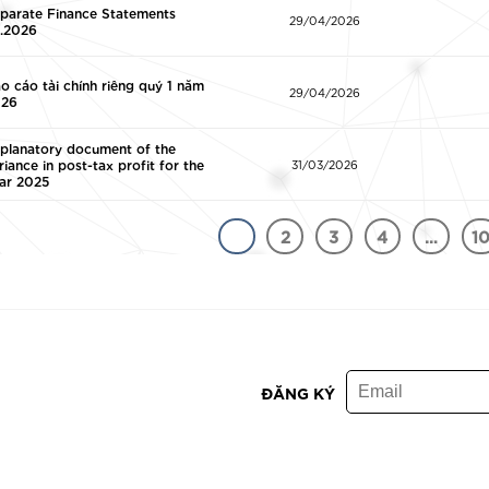
parate Finance Statements
29/04/2026
.2026
o cáo tài chính riêng quý 1 năm
29/04/2026
026
planatory document of the
riance in post-tax profit for the
31/03/2026
ar 2025
1
2
3
4
…
1
ĐĂNG KÝ