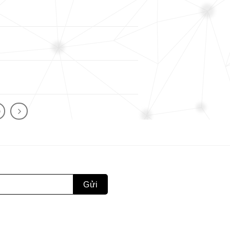
File
File
File
0
File