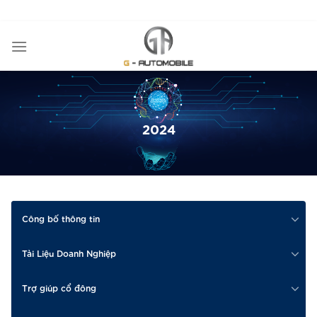
Bỏ
ADD ANYTHING HERE OR JUST REMOVE IT...
qua
nội
dung
2024
Công bố thông tin
Tài Liệu Doanh Nghiệp
Trợ giúp cổ đông