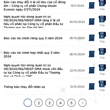
Báo cáo thay đổi tỉ lệ sở hữu của cổ đông
lớn – Công ty cổ phần Chứng khoán
13/11/2024
Everest ngày 07/11/2024
File
Nghị quyết Hội đồng quản trị số
09/2024/NQ/HĐQT-GMA tăng tỉ lệ sở
30/10/2024
hữu cổ phần tại Công ty cổ phần Đầu tư
File
Thương mại An Dân Hà Nội
Báo cáo tài chính riêng quý 3 năm 2024
28/10/2024
File
Báo cáo tài chính hợp nhất quý 3 năm
28/10/2024
2024
File
Nghị quyết Hội đồng quản trị số
08/2024/NQ/HĐQT-GMA thoái vốn đầu
22/10/2024
tư tại Công ty cổ phần Đầu tư Thương
File
mại và Dịch vụ TMC
Thông báo thay đổi nhân sự
12/10/2024
File
1
2
3
4
5