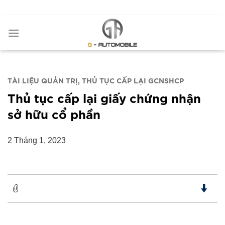
Bỏ
ADD ANYTHING HERE OR JUST REMOVE IT...
qua
nội
dung
TÀI LIỆU QUẢN TRỊ
THỦ TỤC CẤP LẠI GCNSHCP
Thủ tục cấp lại giấy chứng nhận
sở hữu cổ phần
2 Tháng 1, 2023