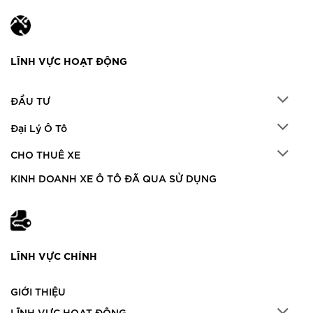
LĨNH VỰC HOẠT ĐỘNG
ĐẦU TƯ
Đại Lý Ô Tô
CHO THUÊ XE
KINH DOANH XE Ô TÔ ĐÃ QUA SỬ DỤNG
LĨNH VỰC CHÍNH
GIỚI THIỆU
LĨNH VỰC HOẠT ĐỘNG