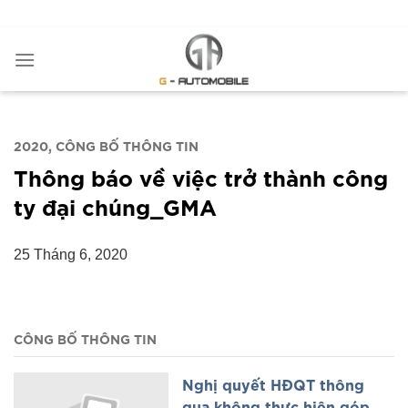
Bỏ
ADD ANYTHING HERE OR JUST REMOVE IT...
qua
nội
dung
2020
CÔNG BỐ THÔNG TIN
Thông báo về việc trở thành công
ty đại chúng_GMA
25 Tháng 6, 2020
CÔNG BỐ THÔNG TIN
Nghị quyết HĐQT thông
qua không thực hiện góp