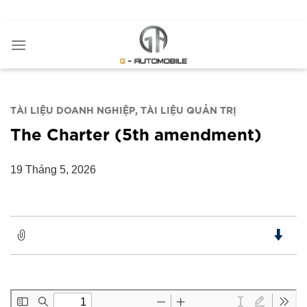
Bỏ
ADD ANYTHING HERE OR JUST REMOVE IT...
qua
nội
dung
TÀI LIỆU DOANH NGHIỆP
TÀI LIỆU QUẢN TRỊ
The Charter (5th amendment)
19 Tháng 5, 2026