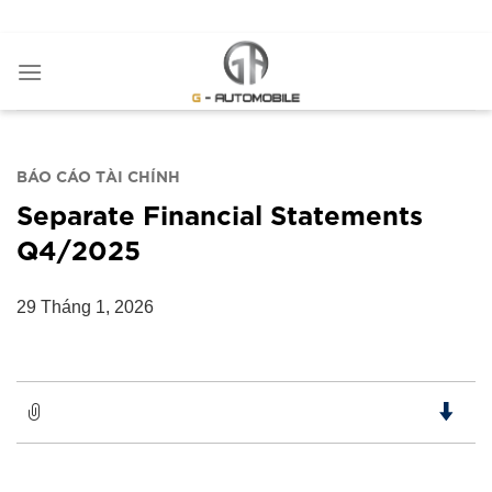
Bỏ
ADD ANYTHING HERE OR JUST REMOVE IT...
qua
nội
dung
BÁO CÁO TÀI CHÍNH
Separate Financial Statements
Q4/2025
29 Tháng 1, 2026