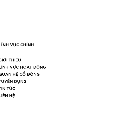
LĨNH VỰC CHÍNH
GIỚI THIỆU
LĨNH VỰC HOẠT ĐỘNG
QUAN HỆ CỔ ĐÔNG
TUYỂN DỤNG
TIN TỨC
LIÊN HỆ