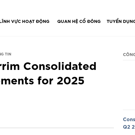
IT...
LĨNH VỰC HOẠT ĐỘNG
QUAN HỆ CỔ ĐÔNG
TUYỂN DỤN
G TIN
CÔNG
rrim Consolidated
ements for 2025
Cons
Q2 