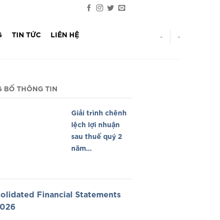
G
TIN TỨC
LIÊN HỆ
-
-
 BỐ THÔNG TIN
Giải trình chênh
lệch lợi nhuận
sau thuế quý 2
năm
2026/Explanation
Profit Q2 2026
olidated Financial Statements
2026