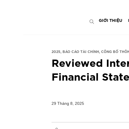
Bỏ
ADD ANYTHING HERE OR JUST REMOVE 
qua
nội
GIỚI THIỆU
dung
2025
BÁO CÁO TÀI CHÍNH
CÔNG BỐ THÔN
Reviewed Inte
Financial Stat
29 Tháng 8, 2025