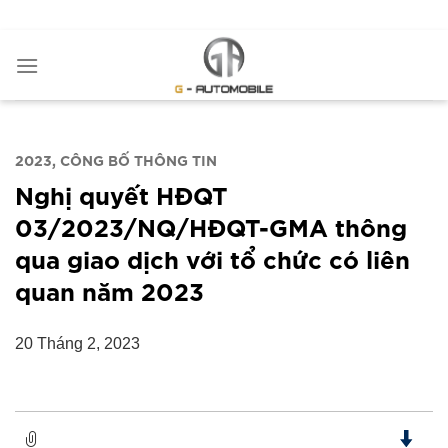
Bỏ
ADD ANYTHING HERE OR JUST REMOVE IT...
qua
nội
dung
2023
CÔNG BỐ THÔNG TIN
Nghị quyết HĐQT
03/2023/NQ/HĐQT-GMA thông
qua giao dịch với tổ chức có liên
quan năm 2023
20 Tháng 2, 2023