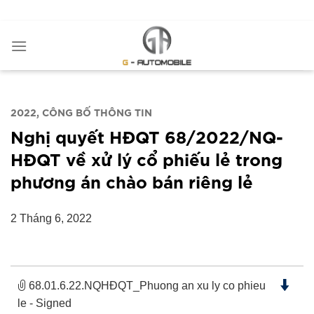
Bỏ
ADD ANYTHING HERE OR JUST REMOVE IT...
qua
nội
dung
2022
CÔNG BỐ THÔNG TIN
Nghị quyết HĐQT 68/2022/NQ-
HĐQT về xử lý cổ phiếu lẻ trong
phương án chào bán riêng lẻ
2 Tháng 6, 2022
68.01.6.22.NQHĐQT_Phuong an xu ly co phieu
le - Signed