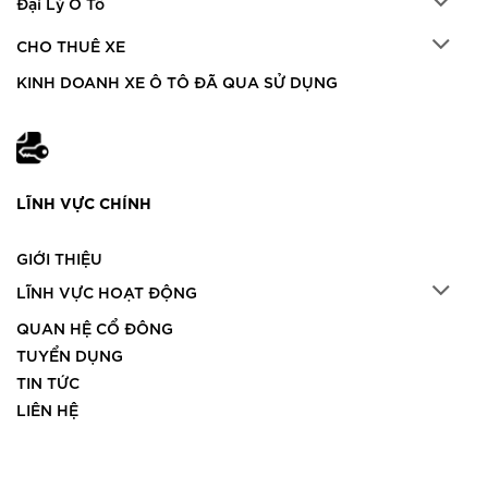
Đại Lý Ô Tô
CHO THUÊ XE
KINH DOANH XE Ô TÔ ĐÃ QUA SỬ DỤNG
LĨNH VỰC CHÍNH
GIỚI THIỆU
LĨNH VỰC HOẠT ĐỘNG
QUAN HỆ CỔ ĐÔNG
TUYỂN DỤNG
TIN TỨC
LIÊN HỆ