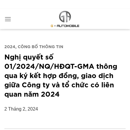
Bỏ
ADD ANYTHING HERE OR JUST REMOVE IT...
qua
nội
dung
2024
CÔNG BỐ THÔNG TIN
Nghị quyết số
01/2024/NQ/HĐQT-GMA thông
qua ký kết hợp đồng, giao dịch
giữa Công ty và tổ chức có liên
quan năm 2024
2 Tháng 2, 2024