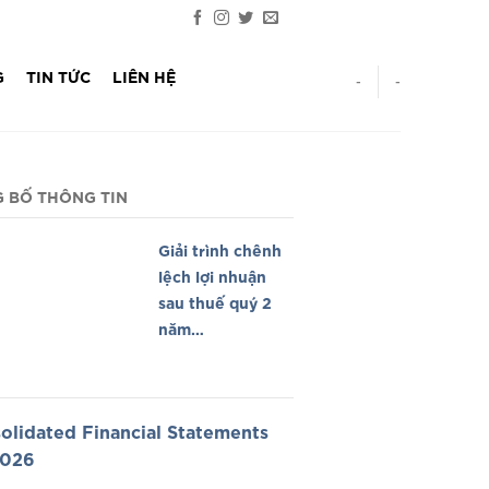
G
TIN TỨC
LIÊN HỆ
-
-
 BỐ THÔNG TIN
Giải trình chênh
lệch lợi nhuận
sau thuế quý 2
năm
2026/Explanation
Profit Q2 2026
olidated Financial Statements
2026