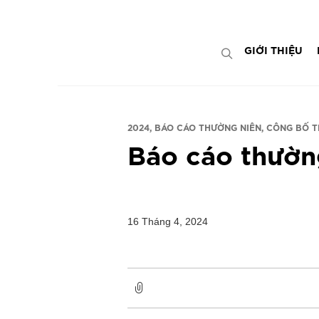
Bỏ
ADD ANYTHING HERE OR JUST REMOVE 
qua
nội
GIỚI THIỆU
dung
2024
BÁO CÁO THƯỜNG NIÊN
CÔNG BỐ T
Báo cáo thườn
16 Tháng 4, 2024