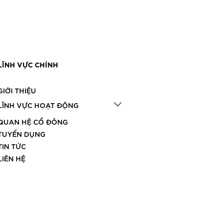
LĨNH VỰC CHÍNH
GIỚI THIỆU
LĨNH VỰC HOẠT ĐỘNG
QUAN HỆ CỔ ĐÔNG
TUYỂN DỤNG
TIN TỨC
LIÊN HỆ