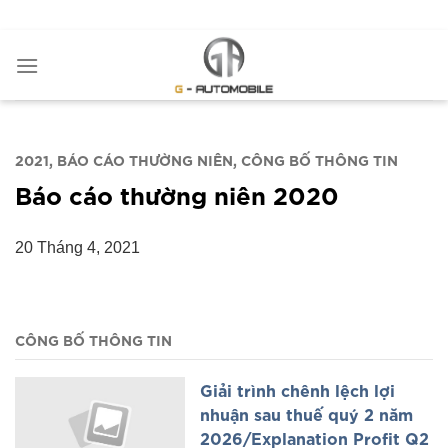
Bỏ
ADD ANYTHING HERE OR JUST REMOVE IT...
qua
nội
dung
2021
BÁO CÁO THƯỜNG NIÊN
CÔNG BỐ THÔNG TIN
Báo cáo thường niên 2020
20 Tháng 4, 2021
CÔNG BỐ THÔNG TIN
Giải trình chênh lệch lợi
nhuận sau thuế quý 2 năm
2026/Explanation Profit Q2