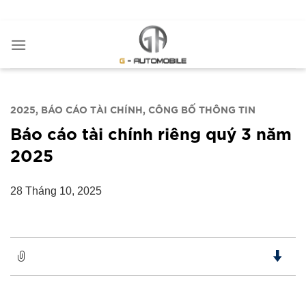
Bỏ
ADD ANYTHING HERE OR JUST REMOVE IT...
qua
nội
dung
2025
BÁO CÁO TÀI CHÍNH
CÔNG BỐ THÔNG TIN
Báo cáo tài chính riêng quý 3 năm
2025
28 Tháng 10, 2025