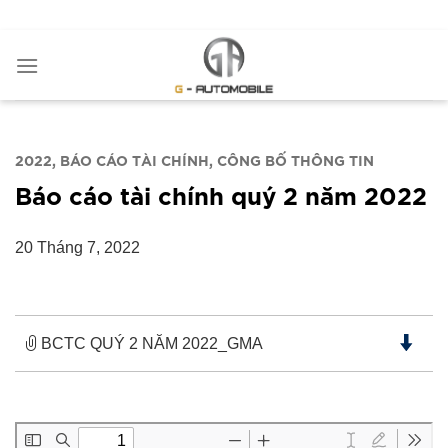
Bỏ
ADD ANYTHING HERE OR JUST REMOVE IT...
qua
nội
dung
2022
BÁO CÁO TÀI CHÍNH
CÔNG BỐ THÔNG TIN
Báo cáo tài chính quý 2 năm 2022
20 Tháng 7, 2022
BCTC QUÝ 2 NĂM 2022_GMA