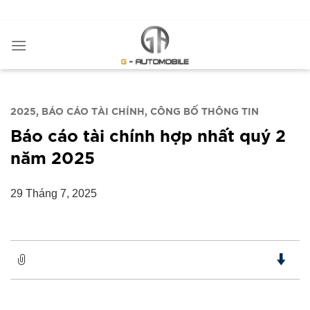
Bỏ
ADD ANYTHING HERE OR JUST REMOVE IT...
qua
nội
dung
2025
BÁO CÁO TÀI CHÍNH
CÔNG BỐ THÔNG TIN
Báo cáo tài chính hợp nhất quý 2
năm 2025
29 Tháng 7, 2025