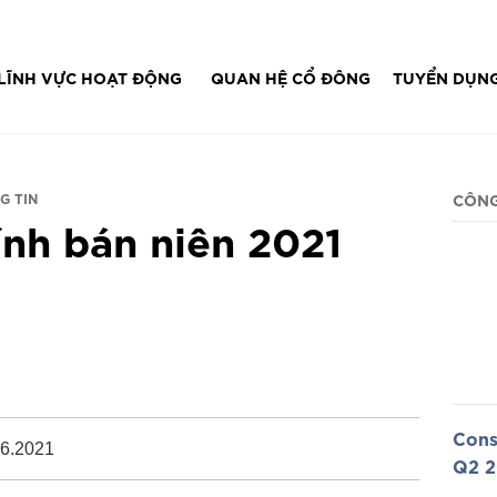
IT...
LĨNH VỰC HOẠT ĐỘNG
QUAN HỆ CỔ ĐÔNG
TUYỂN DỤN
G TIN
CÔNG
ính bán niên 2021
Cons
.6.2021
Q2 