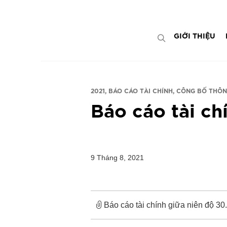
Bỏ
ADD ANYTHING HERE OR JUST REMOVE 
qua
nội
GIỚI THIỆU
dung
2021
BÁO CÁO TÀI CHÍNH
CÔNG BỐ THÔN
Báo cáo tài ch
9 Tháng 8, 2021
Báo cáo tài chính giữa niên độ 30