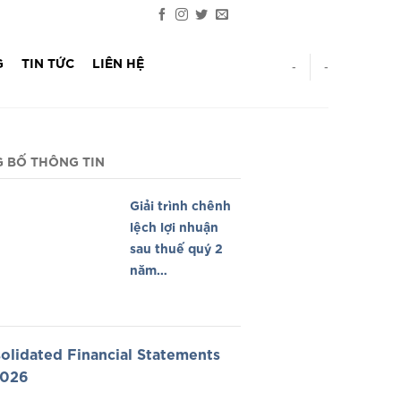
G
TIN TỨC
LIÊN HỆ
-
-
 BỐ THÔNG TIN
Giải trình chênh
lệch lợi nhuận
sau thuế quý 2
năm
2026/Explanation
Profit Q2 2026
olidated Financial Statements
2026