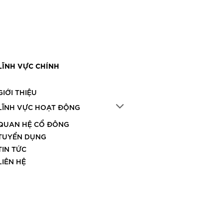
LĨNH VỰC CHÍNH
GIỚI THIỆU
LĨNH VỰC HOẠT ĐỘNG
QUAN HỆ CỔ ĐÔNG
TUYỂN DỤNG
TIN TỨC
LIÊN HỆ